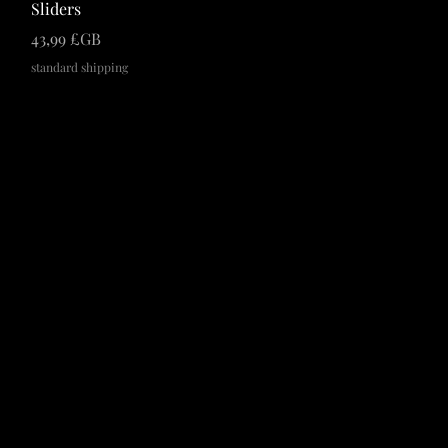
Sliders
Prix
43,99 £GB
standard shipping