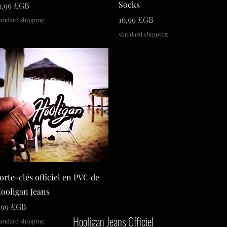
Socks
rix
1,99 £GB
Prix
16,99 £GB
tandard shipping
standard shipping
orte-clés officiel en PVC de
ooligan Jeans
rix
,99 £GB
Hooligan Jeans Officiel
tandard shipping