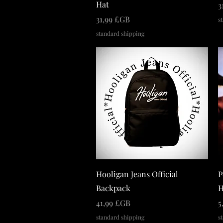
Hat
P
3
Prix
31,99 £GB
s
standard shipping
Hooligan Jeans Official
P
Backpack
H
Prix
P
41,99 £GB
5
standard shipping
s