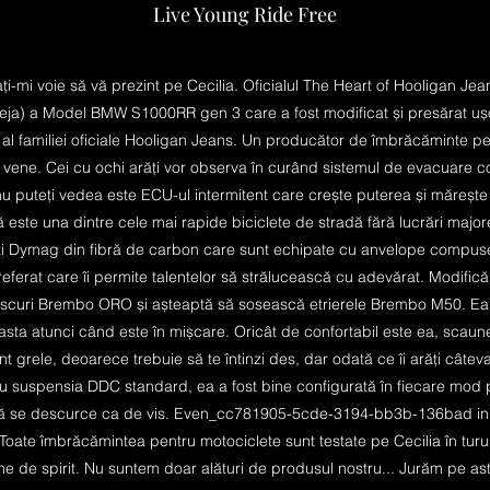
Live Young Ride Free
ți-mi voie să vă prezint pe Cecilia. Oficialul The Heart of Hooligan Jea
 deja) a Model BMW S1000RR gen 3 care a fost modificat și presărat uș
 familiei oficiale Hooligan Jeans. Un producător de îmbrăcăminte pe
vene. Cei cu ochi arăți vor observa în curând sistemul de evacuare co
nu puteți vedea este ECU-ul intermitent care crește puterea și măre
 este una dintre cele mai rapide biciclete de stradă fără lucrări majore
ți Dymag din fibră de carbon care sunt echipate cu anvelope compus
referat care îi permite talentelor să strălucească cu adevărat. Modifică
discuri Brembo ORO și așteaptă să sosească etrierele Brembo M50. Ea
 asta atunci când este în mișcare. Oricât de confortabil este ea, scaunel
unt grele, deoarece trebuie să te întinzi des, dar odată ce îi arăți câteva
u suspensia DDC standard, ea a fost bine configurată în fiecare mod p
i să se descurce ca de vis. Even_cc781905-5cde-3194-bb3b-136bad in
Toate îmbrăcămintea pentru motociclete sunt testate pe Cecilia în turur
ine de spirit. Nu suntem doar alături de produsul nostru... Jurăm pe ast