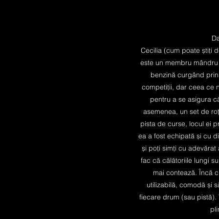
Da
Cecilia (cum poate știți
este un membru mândru al
benzină curgând prin 
competiții, dar ceea ce 
pentru a se asigura că
asemenea, un set de ro
pista de curse, locul ei p
ea a fost echipată și cu 
și poți simți cu adevărat
fac că călătoriile lungi s
mai contează. Încă c
utilizabilă, comodă ș
fiecare drum (sau pistă). 
pl