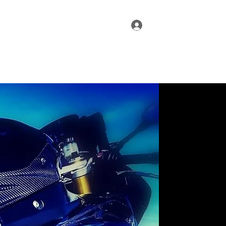
Conectează-te
ligan Daily wear
Hooligan Designs
More