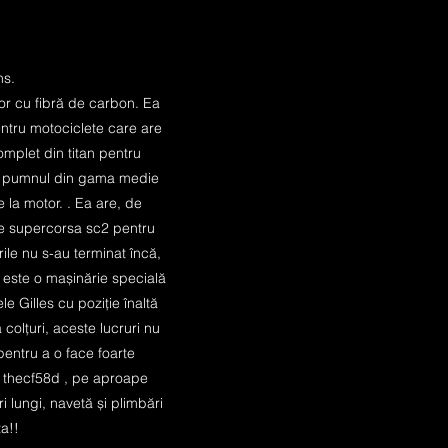
ns.
or cu fibră de carbon. Ea
ntru motociclete care are
mplet din titan pentru
ște pumnul din gama medie
 la motor. . Ea are, de
e supercorsa sc2 pentru
rile nu s-au terminat încă,
 este o mașinărie specială
e Gilles cu poziție înaltă
 colțuri, aceste lucruri nu
entru a o face foarte
 thecf58d , pe aproape
i lungi, navetă și plimbări
a!!