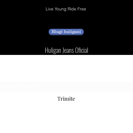
Live Young Ride Free
Blugi huligani
Huligan Jeans Oficial
Formular de abonare
Trimite
hooliganjeansofficial@hotmail.com