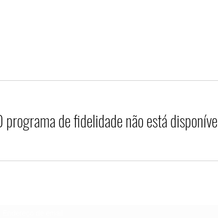
Casa
Comprar
Nova coleção
Hoo
 programa de fidelidade não está disponíve
Hooligan Jeans Oficial
Formulário de inscrição