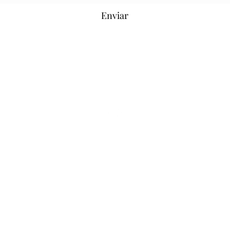
Enviar
hooliganjeansofficial@hotmail.com
Soho, Londres
©2021 por Hooligan Jeans
Official.