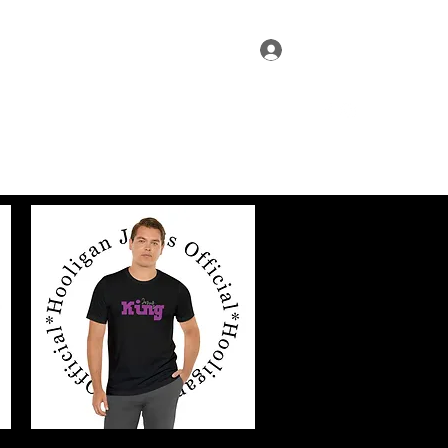
Zaloguj się
ligan Daily wear
Hooligan Designs
More