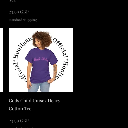
Cena
23,99 GBP
standard shipping
Podgląd
Gods Child Unisex Heavy
Cotton Tee
Cena
23,99 GBP