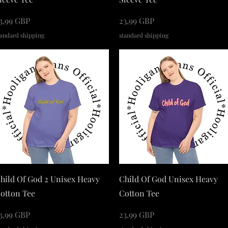
ena
Cena
3,99 GBP
23,99 GBP
tandard shipping
standard shipping
Podgląd
Podgląd
hild Of God 2 Unisex Heavy
Child Of God Unisex Heavy
otton Tee
Cotton Tee
ena
Cena
3,99 GBP
23,99 GBP