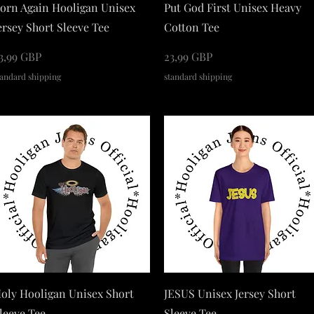
Podgląd
Podgląd
orn Again Hooligan Unisex
Put God First Unisex Heavy
ersey Short Sleeve Tee
Cotton Tee
ena
Cena
3,99 GBP
23,99 GBP
tandard shipping
standard shipping
Podgląd
Podgląd
oly Hooligan Unisex Short
JESUS Unisex Jersey Short
leeve Tee
Sleeve Tee