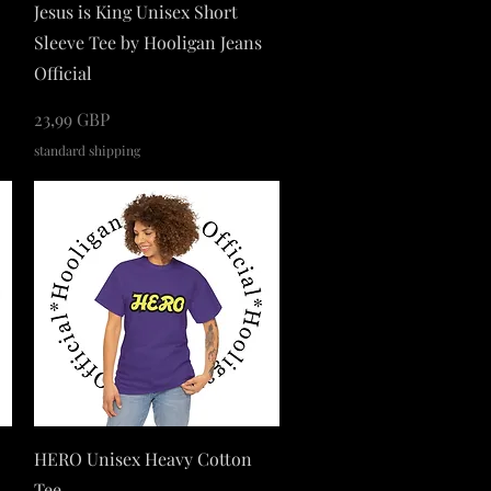
Podgląd
Jesus is King Unisex Short
Sleeve Tee by Hooligan Jeans
Official
Cena
23,99 GBP
standard shipping
Podgląd
HERO Unisex Heavy Cotton
Tee