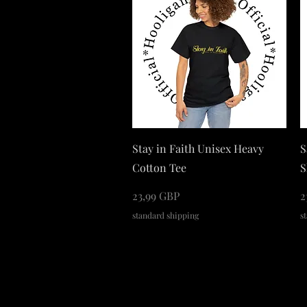
Podgląd
Stay in Faith Unisex Heavy
S
Cotton Tee
S
Cena
C
23,99 GBP
2
standard shipping
s