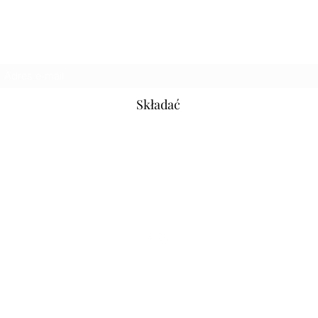
Subskrybuj formularz
Składać
hooliganjeansofficial@hotmail.com
Soho, Londyn
©2021 by Hooligan Jeans
Dziennik.