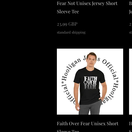
Podgląd
Fear Not Unisex Jersey Short
B
Sleeve Tee
J
Cena
C
23,99 GBP
2
standard shipping
s
Podgląd
Faith Over Fear Unisex Short
H
Sleeve Tee
S