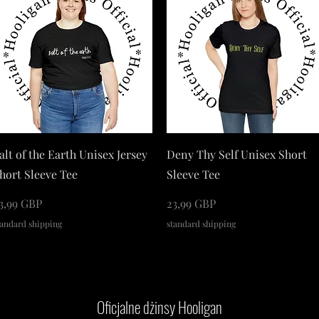
Podgląd
Podgląd
alt of the Earth Unisex Jersey
Deny Thy Self Unisex Short
hort Sleeve Tee
Sleeve Tee
ena
Cena
3,99 GBP
23,99 GBP
tandard shipping
standard shipping
Oficjalne dżinsy Hooligan