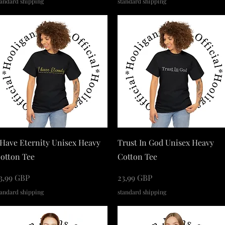
tandard shipping
standard shipping
Podgląd
Podgląd
 Have Eternity Unisex Heavy
Trust In God Unisex Heavy
otton Tee
Cotton Tee
ena
Cena
3,99 GBP
23,99 GBP
tandard shipping
standard shipping