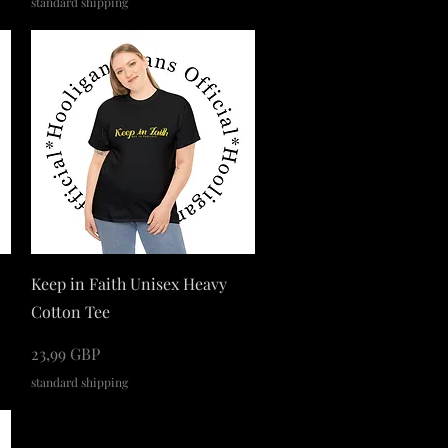
standard shipping
Podgląd
Keep in Faith Unisex Heavy
Cotton Tee
Cena
23,99 GBP
standard shipping