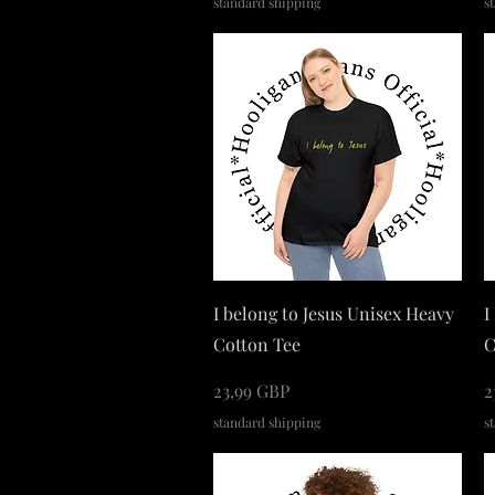
standard shipping
s
Podgląd
I belong to Jesus Unisex Heavy
I
Cotton Tee
C
Cena
C
23,99 GBP
2
standard shipping
s