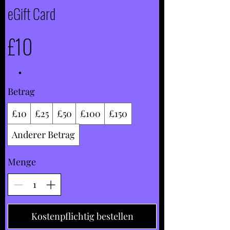
eGift Card
£10
Betrag
£10
£25
£50
£100
£150
Anderer Betrag
Menge
Kostenpflichtig bestellen